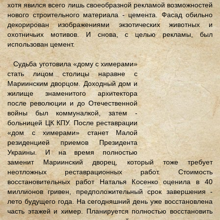
хотя явился всего лишь своеобразной рекламой возможностей
нового строительного материала - цемента. Фасад обильно
декорирован изображениями экзотических животных и
охотничьих мотивов. И снова, с целью рекламы, был
использован цемент.
Судьба уготовила «дому с химерами»
стать лицом столицы наравне с
Мариинским дворцом. Доходный дом и
жилище знаменитого архитектора
после революции и до Отечественной
войны был коммуналкой, затем -
больницей ЦК КПУ. После реставрации
«дом с химерами» станет Малой
резиденцией приемов Президента
Украины. И на время полностью
заменит Мариинский дворец, который тоже требует
неотложных реставрационных работ. Стоимость
восстановительных работ Наталья Косенко оценила в 40
миллионов гривен, предположительный срок завершения -
лето будущего года. На сегодняшний день уже восстановлена
часть этажей и химер. Планируется полностью восстановить