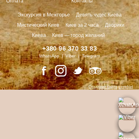
Оплата
Контакты
Экскурсия в Межгорье
Девять чудес Киева
Мистический Киев
Киев за 2 часа
Дворики
Киева
Киев — город желаний
+380 96 370 33 83
WhatsApp | Viber | Telegram
Создание сайта
LimeNet