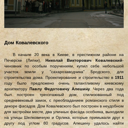
Дом Ковалевского
В начале 20 века в Киеве, в престижном районе на
Печерске (Липки),
Николай Викторович Ковалевский
-
чиновник по особым поручениям, купил себе небольшой
участок земли у "сахарозаводчика" Бродского, для
строительства дома. Проектирование и строительство в
1911
году было предложено очень талантливому киевскому
архитектору
Павлу Федотовичу Алешину
. Через два года
был построен трехэтажный дом, стилизованный под
средневековый замок, с преобладанием романского стиля в
декоре фасадов. Дом Ковалевского был построен в неудобном
для застройки месте, два уличных фасада особняка, выходили
на улицы Шелковичную и Орлика, которые примыкали друг к
другу под углом 80 градусов. Алешину удалось найти