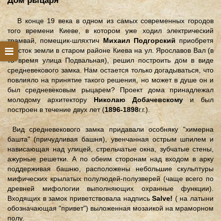
Дом рыцаря
В конце 19 века в одном из самых современных городов
того времени Киеве, в котором уже ходил электрический
трамвай, помещик-шляхтич
Михаил Подгорский
приобретя
участок земли в старом районе Киева на ул. Ярославов Вал (в
то время улица Подвальная), решил построить дом в виде
средневекового замка. Нам остается только догадываться, что
повлияло на принятие такого решения, но может в душе он и
был средневековым рыцарем? Проект дома принадлежал
молодому архитектору
Николаю Добачевскому
и был
построен в течение двух лет (
1896-1898
г.г.).
Вид средневекового замка придавали особняку "химерна
башта" (причудливая башня), увенчанная острым шпилем и
нависающая над улицей, стрельчатые окна, зубчатые стены,
ажурные решетки. А по обеим сторонам над входом в арку
поддерживая башню, расположены небольшие скульптуры
мифических крылатых полулюдей-полузверей (чаще всего по
древней мифологии выполняющих охранные функции).
Входящих в замок приветствовала надпись
Salve!
( на латыни
обозначающая "привет") выложенная мозаикой на мраморном
полу.