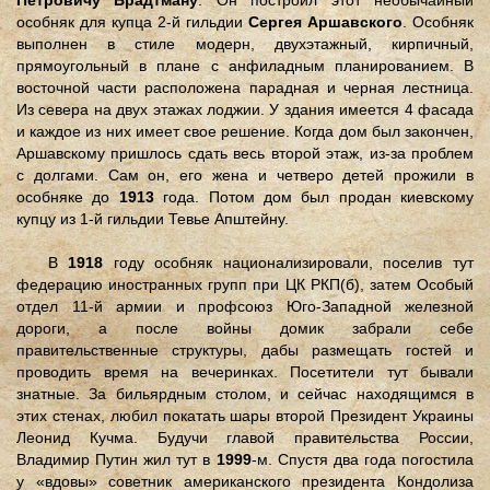
Петровичу Брадтману
. Он построил этот необычайный
особняк для купца 2-й гильдии
Сергея Аршавского
. Особняк
выполнен в стиле модерн, двухэтажный, кирпичный,
прямоугольный в плане с анфиладным планированием. В
восточной части расположена парадная и черная лестница.
Из севера на двух этажах лоджии. У здания имеется 4 фасада
и каждое из них имеет свое решение. Когда дом был закончен,
Аршавскому пришлось сдать весь второй этаж, из-за проблем
с долгами. Сам он, его жена и четверо детей прожили в
особняке до
1913
года. Потом дом был продан киевскому
купцу из 1-й гильдии Тевье Апштейну.
В
1918
году особняк национализировали, поселив тут
федерацию иностранных групп при ЦК РКП(б), затем Особый
отдел 11-й армии и профсоюз Юго-Западной железной
дороги, а после войны домик забрали себе
правительственные структуры, дабы размещать гостей и
проводить время на вечеринках. Посетители тут бывали
знатные. За бильярдным столом, и сейчас находящимся в
этих стенах, любил покатать шары второй Президент Украины
Леонид Кучма. Будучи главой правительства России,
Владимир Путин жил тут в
1999
-м. Спустя два года погостила
у «вдовы» советник американского президента Кондолиза