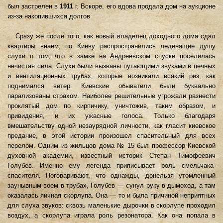
был застрелен в
1911
г. Вскоре, его вдова продала дом на аукционе
из-за накопившихся долгов.
Сразу же после того, как новый владелец доходного дома сдал
квартиры внаем, по Киеву распространились леденящие душу
слухи о том, что в замке на Андреевском спуске поселилась
нечистая сила. Слухи были вызваны путающими звуками в печных
и вентиляционных трубах, которые возникали всякий риз, как
поднимался ветер. Киевские обыватели были буквально
парализованы страхом. Наиболее решительные угрожали разнести
проклятый дом по кирпичику, уничтожив, таким образом, и
привидения, и их ужасные голоса. Только благодаря
вмешательству одной незаурядной личности, как гласит киевское
предание, в этой истории произошел спасительный для всех
перелом. Одним из жильцов дома № 15 был профессор Киевской
духовной академии, известный историк Степан Тимофеевич
Голубев. Именно ему легенда приписывает роль смельчака-
спасителя. Поговаривают, что однажды, донельзя утомленный
заунывным воем в трубах, Голубев — сунул руку в дымоход, а там
оказалась яичная скорлупа. Она — то и была причиной неприятных
для слуха звуков: сквозь маленькие дырочки в скорлупе проходил
воздух, а скорлупа играла роль резонатора. Как она попала в