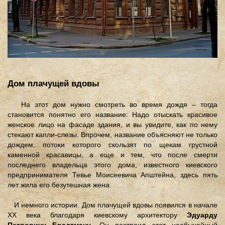
Дом плачущей вдовы
На этот дом нужно смотреть во время дождя – тогда
становится понятно его название: Надо отыскать красивое
женское лицо на фасаде здания, и вы увидите, как по нему
стекают капли-слезы. Впрочем, название объясняют не только
дождем, потоки которого скользят по щекам грустной
каменной красавицы, а еще и тем, что после смерти
последнего владельца этого дома, известного киевского
предпринимателя Тевье Моисеевича Апштейна, здесь пять
лет жила его безутешная жена.
И немного истории. Дом плачущей вдовы появился в начале
ХХ века благодаря киевскому архитектору
Эдуарду