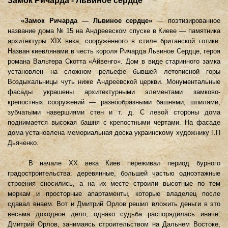
Замок Ричарда - Львиное сердце
«Замок Ричарда — Львиное сердце»
— поэтизированное
название дома № 15 на Андреевском спуске в Киеве — памятника
архитектуры XIX века, сооружённого в стиле британской готики.
Назван киевлянами в честь короля Ричарда Львиное Сердце, героя
романа Вальтера Скотта «Айвенго». Дом в виде старинного замка
установлен на сложном рельефе бывшей летописной горы
Воздыхальницы чуть ниже Андреевской церкви. Монументальные
фасады украшены архитектурными элементами замково-
крепостных сооружений — разнообразными башнями, шпилями,
зубчатыми навершиями стен и т. д. С левой стороны дома
поднимается высокая башня с крепостными чертами. На фасаде
дома установлена мемориальная доска украинскому художнику Г.П
Дьяченко.
В начале XX века Киев переживал период бурного
градостроительства: деревянные, большей частью одноэтажные
строения сносились, а на их месте строили высотные по тем
меркам и просторные апартаменты, которые владелец после
сдавал внаем. Вот и Дмитрий Орлов решил вложить деньги в это
весьма доходное дело, однако судьба распорядилась иначе.
Дмитрий Орлов, занимаясь строительством на Дальнем Востоке,