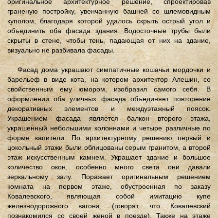
оригинальное архитектурное решение, спроектировав
граненую постройку, увенчанную башней со шлемовидным
куполом, благодаря которой удалось скрыть острый угол и
объединить оба фасада здания. Водосточные трубы были
скрыты в стене, чтобы тень, падающая от них на здание,
визуально не разбивала фасады.
Фасад дома украшают симпатичные кошачьи мордочки и
барельеф в виде кота, на котором архитектор Алешин, со
свойственным ему юмором, изобразил самого себя. В
оформлении оба уличных фасада объединяет повторение
декоративных элементов и междуэтажный поясок.
Украшением фасада является балкон второго этажа,
украшенный небольшими колоннами и четыре различные по
форме капители. По архитектурному решению первый и
цокольный этажи были облицованы серым гранитом, а второй
этаж искусственным камнем. Украшает здание и большое
количество окон, особенно много света они давали
зеркальному залу. Поражает оригинальным решением
комната на первом этаже, обустроенная по заказу
Ковалевского, являющая собой имитацию купе
железнодорожного вагона, (говорят, что Ковалевский
познакомился со своей женой в поезде). Также на этаже