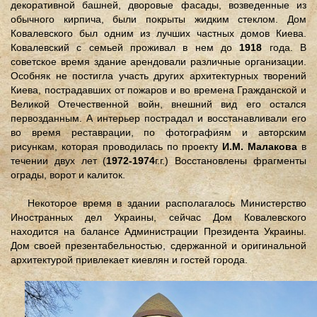
декоративной башней, дворовые фасады, возведенные из
обычного кирпича, были покрыты жидким стеклом. Дом
Ковалевского был одним из лучших частных домов Киева.
Ковалевский с семьей проживал в нем до
1918
года. В
советское время здание арендовали различные организации.
Особняк не постигла участь других архитектурных творений
Киева, пострадавших от пожаров и во времена Гражданской и
Великой Отечественной войн, внешний вид его остался
первозданным. А интерьер пострадал и восстанавливали его
во время реставрации, по фотографиям и авторским
рисункам, которая проводилась по проекту
И.М. Малакова
в
течении двух лет (
1972-1974
г.г.) Восстановлены фрагменты
ограды, ворот и калиток.
Некоторое время в здании располагалось Министерство
Иностранных дел Украины, сейчас Дом Ковалевского
находится на балансе Администрации Президента Украины.
Дом своей презентабельностью, сдержанной и оригинальной
архитектурой привлекает киевлян и гостей города.