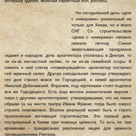
интерьер здания, включая паркетный пол, роспись.
На сегодняшний день «дом
с химерами» уникальный не
только для Киева, но и всего
СНГ. Со строительством
«дома с химерами» связано
немало легенд. Самая
захватывающая придумана
гидами и народом: дочь архитектора утопилась в Днепре, то
ли из-за несчастной любви, то ли из-за семейной ссоры. В
память о ней слегка «повернувшийся» архитектор построил
сей мрачный склеп. Другая скандальная легенда утверждает,
что дом строил вовсе не Городецкий, а некий архитектор
Николай Добачевский. Впрочем, под чертежами стоят подписи
все же Городецкого. Есть еще вполне романтичная версия -
пари с другими архитекторами, утверждавшими, что на таком
обрыве (а на месте театра Ивана Франко тогда было озеро)
строить невозможно. Вполне реальной может быть и строго
практическая мотивация строительства. Это первый дом,
построенный в Киеве при помощи цемента. То есть по тем
временам - грандиозная рекламная акция для цемента
промышленника Рихтера.