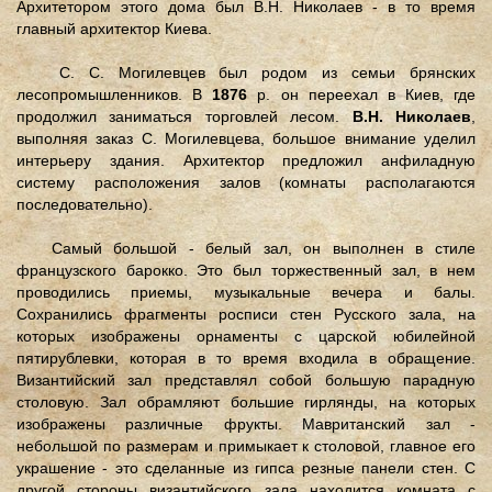
Архитетором этого дома был В.Н. Николаев - в то время
главный архитектор Киева.
С. С. Могилевцев был родом из семьи брянских
лесопромышленников. В
1876
р. он переехал в Киев, где
продолжил заниматься торговлей лесом.
В.Н. Николаев
,
выполняя заказ С. Могилевцева, большое внимание уделил
интерьеру здания. Архитектор предложил анфиладную
систему расположения залов (комнаты располагаются
последовательно).
Самый большой - белый зал, он выполнен в стиле
французского барокко. Это был торжественный зал, в нем
проводились приемы, музыкальные вечера и балы.
Сохранились фрагменты росписи стен Русского зала, на
которых изображены орнаменты с царской юбилейной
пятирублевки, которая в то время входила в обращение.
Византийский зал представлял собой большую парадную
столовую. Зал обрамляют большие гирлянды, на которых
изображены различные фрукты. Мавританский зал -
небольшой по размерам и примыкает к столовой, главное его
украшение - это сделанные из гипса резные панели стен. С
другой стороны византийского зала находится комната с