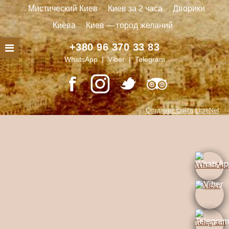
Мистический Киев
Киев за 2 часа
Дворики
Киева
Киев — город желаний
+380 96 370 33 83
WhatsApp | Viber | Telegram
Создание сайта
LimeNet