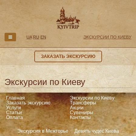
UA
RU
EN
ЭКСКУРСИИ ПО КИЕВУ
ЗАКАЗАТЬ ЭКСКУРСИЮ
Экскурсии по Киеву
Главная
Экскурсии по Киеву
Заказать экскурсию
Трансферы
Услуги
Акции
Статьи
Сувениры
Оплата
Контакты
Экскурсия в Межгорье
Девять чудес Киева