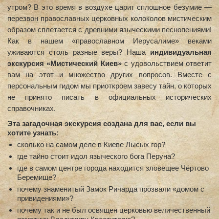
утром? В это время в воздухе царит сплошное безумие —
перезвон православных церковных колоколов мистическим
образом сплетается с древними языческими песнопениями!
Как в нашем «православном Иерусалиме» веками
уживаются столь разные веры? Наша
индивидуальная
экскурсия «Мистический Киев»
с удовольствием ответит
вам на этот и множество других вопросов. Вместе с
персональным гидом мы приоткроем завесу тайн, о которых
не принято писать в официальных исторических
справочниках.
Эта загадочная экскурсия создана для вас, если вы
хотите узнать:
сколько на самом деле в Киеве Лысых гор?
где тайно стоит идол языческого бога Перуна?
где в самом центре города находится зловещее Чёртово
Беремище?
почему знаменитый Замок Ричарда прозвали «домом с
привидениями»?
почему так и не был освящен церковью величественный