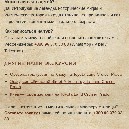
Можно ли взять детей?
Да, интригующие легенды, исторические мифы и
мистические истории города отлично воспринимаются как
взрослыми, так и детьми школьного возраста.
Как записаться на тур?
Оставьте заявку на сайте или позвоните/напишите нам в
мессенджеры:
(WhatsApp / Viber /
+380 96 370 33 83
Telegram).
ДРУГИЕ НАШИ ЭКСКУРСИИ
Обзорная экскурсия по Киеву на Toyota Land Cruiser Prado
Экскурсия «Киевский Street-Art» на Toyota Land Cruiser
Prado
Киев — город желаний на Toyota Land Cruiser Prado
Готовы погрузиться в мистическую атмосферу столицы?
прямо сейчас или звоните:
Оставьте заявку
+380 96 370 33
.
83