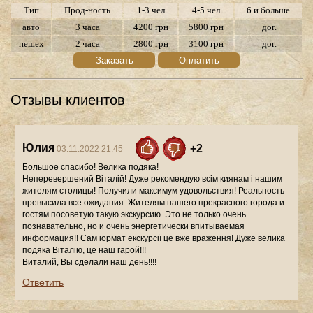
Тип
Прод-ность
1-3 чел
4-5 чел
6 и больше
авто
3 часа
4200 грн
5800 грн
дог.
пешех
2 часа
2800 грн
3100 грн
дог.
Заказать
Оплатить
Отзывы клиентов
Юлия
+2
03.11.2022 21:45
Большое спасибо! Велика подяка!
Неперевершений Віталій! Дуже рекомендую всім киянам і нашим
жителям столицы! Получили максимум удовольствия! Реальность
превысила все ожидания. Жителям нашего прекрасного города и
гостям посоветую такую экскурсию. Это не только очень
познавательно, но и очень энергетически впитываемая
информация!! Сам іормат екскурсії це вже враження! Дуже велика
подяка Віталію, це наш гарой!!!
Виталий, Вы сделали наш день!!!!
Ответить