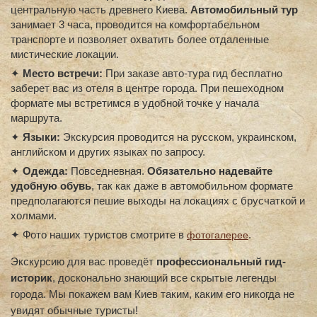
центральную часть древнего Киева.
Автомобильный тур
занимает 3 часа, проводится на комфортабельном
транспорте и позволяет охватить более отдаленные
мистические локации.
✦
Место встречи:
При заказе авто-тура гид бесплатно
заберет вас из отеля в центре города. При пешеходном
формате мы встретимся в удобной точке у начала
маршрута.
✦
Языки:
Экскурсия проводится на русском, украинском,
английском и других языках по запросу.
✦
Одежда:
Повседневная.
Обязательно надевайте
удобную обувь
, так как даже в автомобильном формате
предполагаются пешие выходы на локациях с брусчаткой и
холмами.
✦ Фото наших туристов смотрите в
.
фотогалерее
Экскурсию для вас проведёт
профессиональный гид-
историк
, досконально знающий все скрытые легенды
города. Мы покажем вам Киев таким, каким его никогда не
увидят обычные туристы!