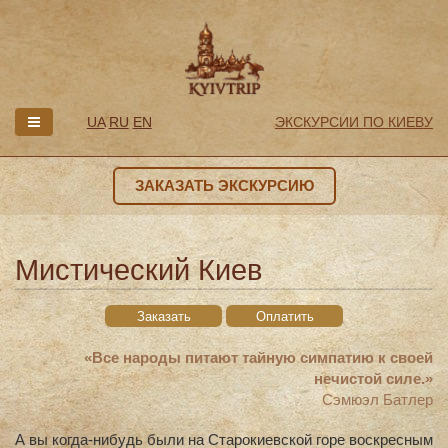
UA
RU
EN
ЭКСКУРСИИ ПО КИЕВУ
ЗАКАЗАТЬ ЭКСКУРСИЮ
Мистический Киев
Заказать
Оплатить
«Все народы питают тайную симпатию к своей
нечистой силе.»
Сэмюэл Батлер
А вы когда-нибудь были на Старокиевской горе воскресным