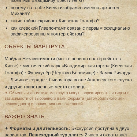
памятник Владимиру Крестителю?
почему на гербе Киева изображен именно архангел
Михаил?
какие тайны скрывает Киевская Голгофа?
как киевский Главпочтамт связан с первым официально
зафиксированным полтергейстом?
ОБЪЕКТЫ МАРШРУТА
Майдан Независимости (место первого полтергейста в
Киеве) · мистический парк «Владимирская горка» (Киевская
Голгофа) · Фуникулёр (Чёртово Беремище) · Замок Ричарда
— Львиное сердце · Лысая гора возле Андреевского спуска
и другие таинственные места столицы.
✦ Объекты и логистика маршрута могут корректироваться гидом в
зависимости от выбранного вами формата (автомобильного или
пешеходного) и ваших личных пожеланий.
ВАЖНО ЗНАТЬ
✦
Форматы и длительность:
Экскурсия доступна в двух
вариантах.
Пешеходный тур
длится 2 часа и охватывает