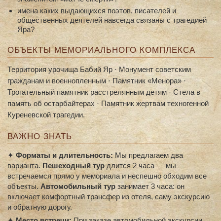
имена каких выдающихся поэтов, писателей и
общественных деятелей навсегда связаны с трагедией
Яра?
ОБЪЕКТЫ МЕМОРИАЛЬНОГО КОМПЛЕКСА
Территория урочища Бабий Яр · Монумент советским
гражданам и военнопленным · Памятник «Менора» ·
Трогательный памятник расстрелянным детям · Стела в
память об остарбайтерах · Памятник жертвам техногенной
Куреневской трагедии.
ВАЖНО ЗНАТЬ
✦
Форматы и длительность:
Мы предлагаем два
варианта.
Пешеходный тур
длится 2 часа — мы
встречаемся прямо у мемориала и неспешно обходим все
объекты.
Автомобильный тур
занимает 3 часа: он
включает комфортный трансфер из отеля, саму экскурсию
и обратную дорогу.
✦
Место встречи:
При заказе автомобильной экскурсии