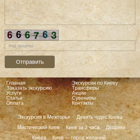
Главная
Экскурсии по Киеву
Заказать экскурсию
Трансферы
Услуги
Акции
Статьи
Сувениры
Оплата
Контакты
Экскурсия в Межгорье
Девять чудес Киева
Мистический Киев
Киев за 2 часа
Дворики
Киева
Киев — город желаний