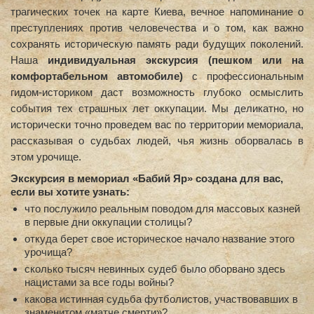
трагических точек на карте Киева, вечное напоминание о
преступлениях против человечества и о том, как важно
сохранять историческую память ради будущих поколений.
Наша
индивидуальная экскурсия (пешком или на
комфортабельном автомобиле)
с профессиональным
гидом-историком даст возможность глубоко осмыслить
события тех страшных лет оккупации. Мы деликатно, но
исторически точно проведем вас по территории мемориала,
рассказывая о судьбах людей, чья жизнь оборвалась в
этом урочище.
Экскурсия в мемориал «Бабий Яр» создана для вас,
если вы хотите узнать:
что послужило реальным поводом для массовых казней
в первые дни оккупации столицы?
откуда берет свое историческое начало название этого
урочища?
сколько тысяч невинных судеб было оборвано здесь
нацистами за все годы войны?
какова истинная судьба футболистов, участвовавших в
знаменитом «матче смерти»?