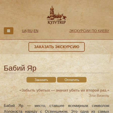
UA
RU
EN
ЭКСКУРСИИ ПО КИЕВУ
ЗАКАЗАТЬ ЭКСКУРСИЮ
Бабий Яр
Заказать
Оплатить
«Забыть убитых — значит убить их второй раз.»
Эли Визель
Бабий Яр — место, ставшее всемирным символом
Холокоста наряду с Освенцимом. Это одна из самых