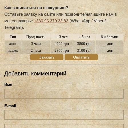
Как записаться на экскурсию?
Оставьте заявку на сайте или позвоните/напишите нам в
мессенджеры:
(WhatsApp / Viber /
+380 96 370 33 83
Telegram).
Тип
Прод-ность
1-3 чел
4-5 чел
6 и больше
авто
3 часа
4200 грн
5800 грн
дог.
пешех
2 часа
2800 грн
3100 грн
дог.
Заказать
Оплатить
Добавить комментарий
Имя
E-mail