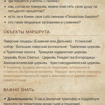
где покоится учитель Сталина?
как, согласно поверьям, можно очистить свою душу на
пятьдесят процентов?
есть ли в Киеве своя собственная «Пизанская башня»?
кто такие пещерные затворники и схимники?
ОБЪЕКТЫ МАРШРУТА
Лаврские пещеры (Ближние или Дальние) · Успенский
собор · Большая лаврская колокольня · Трапезная церковь
и Трапезная палата · Троицкая надвратная церковь ·
Церковь Всех Святых · Церковь Рождества Богородицы ·
Аннозачатиевская церковь · Крестовоздвиженская церковь.
✦ Внимание: входные билеты на территорию заповедника в
стоимость экскурсии не включены. Маршрут прогулки по комплексу
может корректироваться гидом в зависимости от режима работы
храмов и пещер.
ВАЖНО ЗНАТЬ
✦
Длительность:
3 часа (включая трансфер и подробную
прогулку по территории монастыря и пещерам).