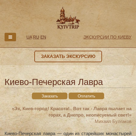
UA
RU
EN
ЭКСКУРСИИ ПО КИЕВУ
ЗАКАЗАТЬ ЭКСКУРСИЮ
Киево-Печерская Лавра
Заказать
Оплатить
«Эх, Киев-город! Красота!.. Вот так - Лавра пылает на
горах, а Днепро, неописуемый свет!»
Михаил Булгаков
Киево-Печерская лавра — один из старейших монастырей