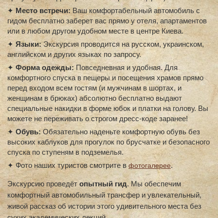
✦
Место встречи:
Ваш комфортабельный автомобиль с
гидом бесплатно заберет вас прямо у отеля, апартаментов
или в любом другом удобном месте в центре Киева.
✦
Языки:
Экскурсия проводится на русском, украинском,
английском и других языках по запросу.
✦
Форма одежды:
Повседневная и удобная. Для
комфортного спуска в пещеры и посещения храмов прямо
перед входом всем гостям (и мужчинам в шортах, и
женщинам в брюках) абсолютно бесплатно выдают
специальные накидки в форме юбок и платки на голову. Вы
можете не переживать о строгом дресс-коде заранее!
✦
Обувь:
Обязательно наденьте комфортную обувь без
высоких каблуков для прогулок по брусчатке и безопасного
спуска по ступеням в подземелья.
✦ Фото наших туристов смотрите в
.
фотогалерее
Экскурсию проведёт
опытный гид
. Мы обеспечим
комфортный автомобильный трансфер и увлекательный,
живой рассказ об истории этого удивительного места без
сухих академических лекций.