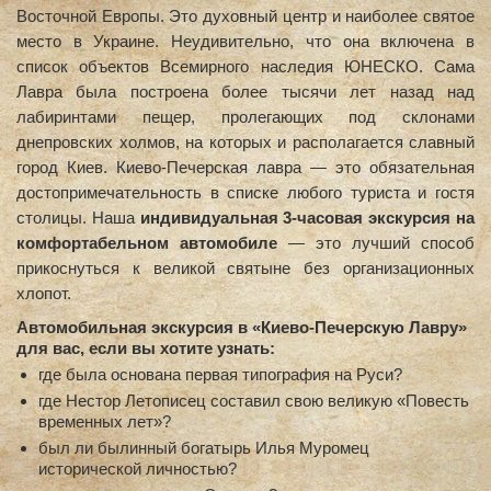
Восточной Европы. Это духовный центр и наиболее святое
место в Украине. Неудивительно, что она включена в
список объектов Всемирного наследия ЮНЕСКО. Сама
Лавра была построена более тысячи лет назад над
лабиринтами пещер, пролегающих под склонами
днепровских холмов, на которых и располагается славный
город Киев. Киево-Печерская лавра — это обязательная
достопримечательность в списке любого туриста и гостя
столицы. Наша
индивидуальная 3-часовая экскурсия на
комфортабельном автомобиле
— это лучший способ
прикоснуться к великой святыне без организационных
хлопот.
Автомобильная экскурсия в «Киево-Печерскую Лавру»
для вас, если вы хотите узнать:
где была основана первая типография на Руси?
где Нестор Летописец составил свою великую «Повесть
временных лет»?
был ли былинный богатырь Илья Муромец
исторической личностью?