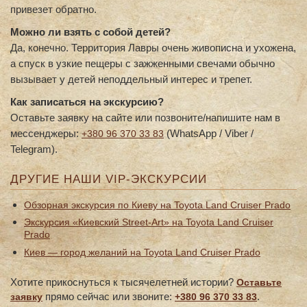
привезет обратно.
Можно ли взять с собой детей?
Да, конечно. Территория Лавры очень живописна и ухожена,
а спуск в узкие пещеры с зажженными свечами обычно
вызывает у детей неподдельный интерес и трепет.
Как записаться на экскурсию?
Оставьте заявку на сайте или позвоните/напишите нам в
мессенджеры:
(WhatsApp / Viber /
+380 96 370 33 83
Telegram).
ДРУГИЕ НАШИ VIP-ЭКСКУРСИИ
Обзорная экскурсия по Киеву на Toyota Land Cruiser Prado
Экскурсия «Киевский Street-Art» на Toyota Land Cruiser
Prado
Киев — город желаний на Toyota Land Cruiser Prado
Хотите прикоснуться к тысячелетней истории?
Оставьте
прямо сейчас или звоните:
.
заявку
+380 96 370 33 83