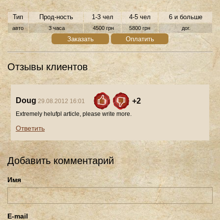
Тип
Прод-ность
1-3 чел
4-5 чел
6 и больше
авто
3 часа
4500 грн
5800 грн
дог.
Заказать
Оплатить
Отзывы клиентов
Doug
+2
29.08.2012 16:01
Extremely helufpl article, please write more.
Ответить
Добавить комментарий
Имя
E-mail