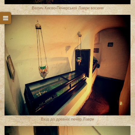
Велич Києво-Печерської Лаври восени
Вхід до древніх печер Лаври