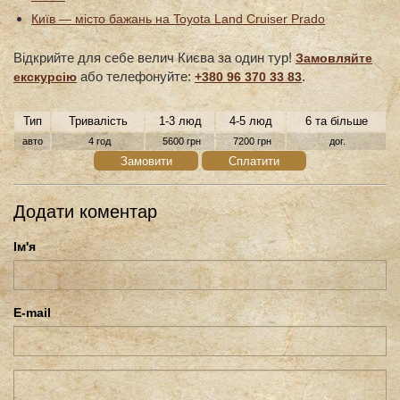
Київ — місто бажань на Toyota Land Cruiser Prado
Відкрийте для себе велич Києва за один тур!
Замовляйте
або телефонуйте:
.
екскурсію
+380 96 370 33 83
Тип
Тривалість
1-3 люд
4-5 люд
6 та більше
авто
4 год
5600 грн
7200 грн
дог.
Замовити
Сплатити
Додати коментар
Ім'я
E-mail