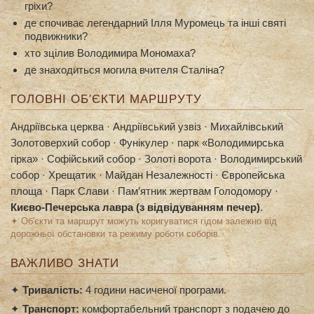
гріхи?
де спочиває легендарний Ілля Муромець та інші святі
подвижники?
хто зцілив Володимира Мономаха?
де знаходиться могила вчителя Сталіна?
ГОЛОВНІ ОБ′ЄКТИ МАРШРУТУ
Андріївська церква · Андріївський узвіз · Михайлівський
Золотоверхий собор · Фунікулер · парк «Володимирська
гірка» · Софійський собор · Золоті ворота · Володимирський
собор · Хрещатик · Майдан Незалежності · Європейська
площа · Парк Слави · Пам′ятник жертвам Голодомору ·
Києво-Печерська лавра (з відвідуванням печер)
.
✦ Об′єкти та маршрут можуть коригуватися гідом залежно від
дорожньої обстановки та режиму роботи соборів.
ВАЖЛИВО ЗНАТИ
✦
Тривалість:
4 години насиченої програми.
✦
Транспорт:
комфортабельний транспорт з подачею до