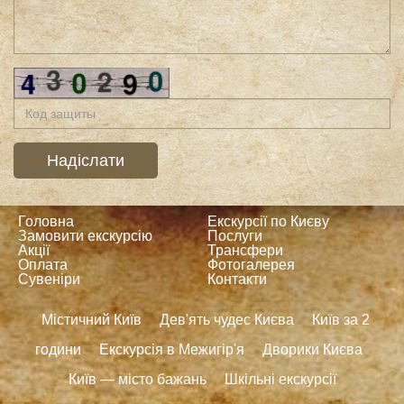
Головна
Екскурсії по Києву
Замовити екскурсію
Послуги
Акції
Трансфери
Оплата
Фотогалерея
Сувеніри
Контакти
Містичний Київ
Дев'ять чудес Києва
Київ за 2
години
Екскурсія в Межигір'я
Дворики Києва
Київ — місто бажань
Шкільні екскурсії