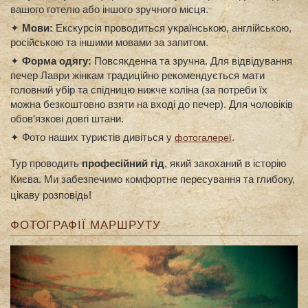
вашого готелю або іншого зручного місця.
✦
Мови:
Екскурсія проводиться українською, англійською,
російською та іншими мовами за запитом.
✦
Форма одягу:
Повсякденна та зручна. Для відвідування
печер Лаври жінкам традиційно рекомендується мати
головний убір та спідницю нижче коліна (за потреби їх
можна безкоштовно взяти на вході до печер). Для чоловіків
обов′язкові довгі штани.
✦ Фото наших туристів дивіться у
.
фотогалереї
Тур проводить
професійний гід
, який закоханий в історію
Києва. Ми забезпечимо комфортне пересування та глибоку,
цікаву розповідь!
ФОТОГРАФІЇ МАРШРУТУ