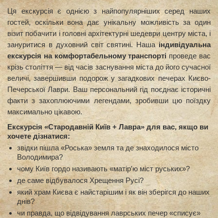
Ця екскурсія є однією з найпопулярніших серед наших
гостей, оскільки вона дає унікальну можливість за один
візит побачити і головні архітектурні шедеври центру міста, і
зануритися в духовний світ святині. Наша
індивідуальна
екскурсія на комфортабельному транспорті
проведе вас
крізь століття — від часів заснування міста до його сучасної
величі, завершивши подорож у загадкових печерах Києво-
Печерської Лаври. Ваш персональний гід поєднає історичні
факти з захоплюючими легендами, зробивши цю поїздку
максимально цікавою.
Екскурсія «Стародавній Київ + Лавра» для вас, якщо ви
хочете дізнатися:
звідки пішла «Роська» земля та де знаходилося місто
Володимира?
чому Київ гордо називають «матір′ю міст руських»?
де саме відбувалося Хрещення Русі?
який храм Києва є найстарішим і як він зберігся до наших
днів?
чи правда, що відвідування лаврських печер «списує»