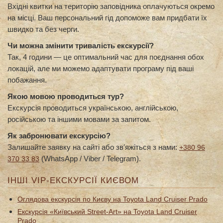
Вхідні квитки на територію заповідника оплачуються окремо
на місці. Ваш персональний гід допоможе вам придбати їх
швидко та без черги.
Чи можна змінити тривалість екскурсії?
Так, 4 години — це оптимальний час для поєднання обох
локацій, але ми можемо адаптувати програму під ваші
побажання.
Якою мовою проводиться тур?
Екскурсія проводиться українською, англійською,
російською та іншими мовами за запитом.
Як забронювати екскурсію?
Залишайте заявку на сайті або зв′яжіться з нами:
+380 96
(WhatsApp / Viber / Telegram).
370 33 83
ІНШІ VIP-ЕКСКУРСІЇ КИЄВОМ
Оглядова екскурсія по Києву на Toyota Land Cruiser Prado
Екскурсія «Київський Street-Art» на Toyota Land Cruiser
Prado