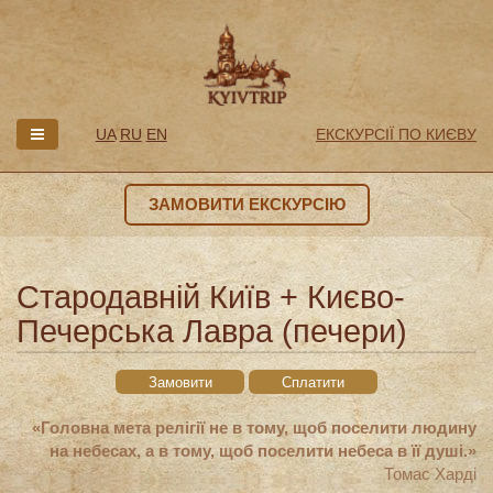
UA
RU
EN
ЕКСКУРСІЇ ПО КИЄВУ
ЗАМОВИТИ ЕКСКУРСІЮ
Стародавній Київ + Києво-
Печерська Лавра (печери)
Замовити
Сплатити
«Головна мета релігії не в тому, щоб поселити людину
на небесах, а в тому, щоб поселити небеса в її душі.»
Томас Харді