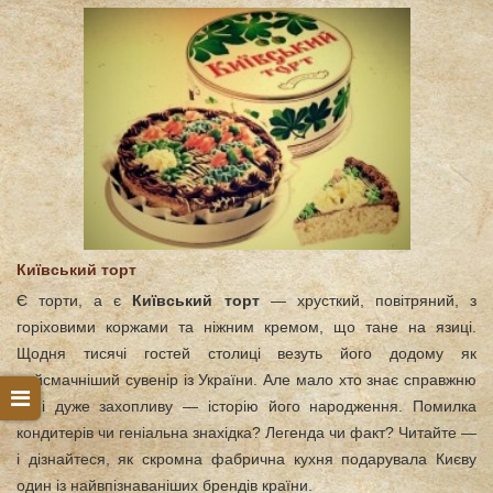
Київський торт
Є торти, а є
Київський торт
— хрусткий, повітряний, з
горіховими коржами та ніжним кремом, що тане на язиці.
Щодня тисячі гостей столиці везуть його додому як
найсмачніший сувенір із України. Але мало хто знає справжню
— і дуже захопливу — історію його народження. Помилка
кондитерів чи геніальна знахідка? Легенда чи факт? Читайте —
і дізнайтеся, як скромна фабрична кухня подарувала Києву
один із найвпізнаваніших брендів країни.