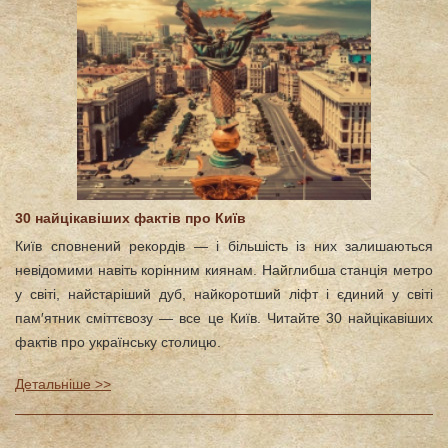
30 найцікавіших фактів про Київ
Київ сповнений рекордів — і більшість із них залишаються
невідомими навіть корінним киянам. Найглибша станція метро
у світі, найстаріший дуб, найкоротший ліфт і єдиний у світі
пам′ятник сміттєвозу — все це Київ. Читайте 30 найцікавіших
фактів про українську столицю.
Детальніше >>