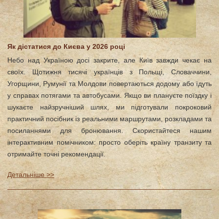
Як дістатися до Києва у 2026 році
Небо над Україною досі закрите, але Київ завжди чекає на
своїх. Щотижня тисячі українців з Польщі, Словаччини,
Угорщини, Румунії та Молдови повертаються додому або їдуть
у справах потягами та автобусами. Якщо ви плануєте поїздку і
шукаєте найзручніший шлях, ми підготували покроковий
практичний посібник із реальними маршрутами, розкладами та
посиланнями для бронювання. Скористайтеся нашим
інтерактивним помічником: просто оберіть країну транзиту та
отримайте точні рекомендації.
Детальніше >>