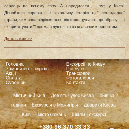
сердець по всьому світу. А народилася — тут, у Києві.
Дізнайтеся справжню і захопливу історію цієї легендарної
страви, чим вона відрізняється від французького прообразу — і
як приготувати її вдома з душею та за класичним рецептом.
Детальніше >>
Головна
Екскурсії по Києву
Замовити екскурсію
Послуги
Акції
Трансфери
Оплата
Фотогалерея
Сувеніри
Контакти
Містичний Київ
Дев'ять чудес Києва
Київ за 2
години
Екскурсія в Межигір'я
Дворики Києва
Київ — місто бажань
Шкільні екскурсії
+380 96 370 33 83