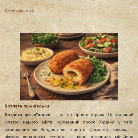
Детальніше >>
Котлета по-київськи
Котлета по-київськи
— це не просто страва. Це смачний
символ нашого міста, кулінарний посол України у світі,
впізнаваний від Лондона до Торонто. Соковита, хрустка, з
ніжним вершковим серцем — вона підкорила мільйони