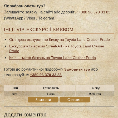
Як забронювати тур?
Залишайте заявку на сайті або дзвоніть:
+380 96 370 33 83
(WhatsApp / Viber / Telegram).
ІНШІ VIP-ЕКСКУРСІЇ КИЄВОМ
Оглядова екскурсія по Києву на Toyota Land Cruiser Prado
Екскурсія «Київський Street-Art» на Toyota Land Cruiser
Prado
Київ — місто бажань на Toyota Land Cruiser Prado
Готові до романтичної подорожі?
або
Замовити тур
телефонуйте:
.
+380 96 370 33 83
Тип
Тривалість
1-4 люд
авто
1 день
9000 грн
Замовити
Сплатити
Додати коментар