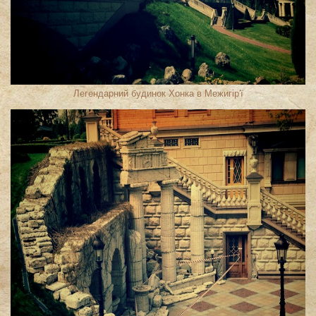
Легендарний будинок Хонка в Межигір′ї