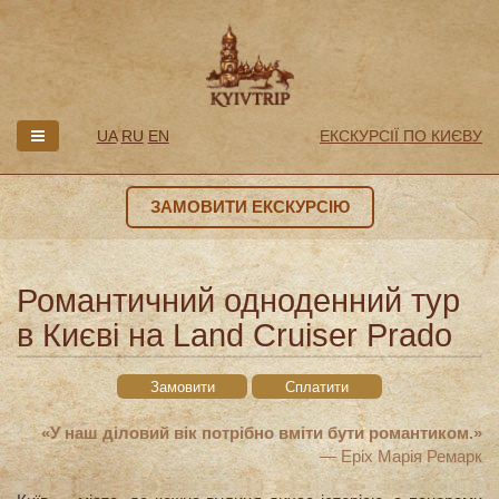
UA
RU
EN
ЕКСКУРСІЇ ПО КИЄВУ
ЗАМОВИТИ ЕКСКУРСІЮ
Романтичний одноденний тур
в Києві на Land Cruiser Prado
Замовити
Сплатити
«У наш діловий вік потрібно вміти бути романтиком.»
— Еріх Марія Ремарк