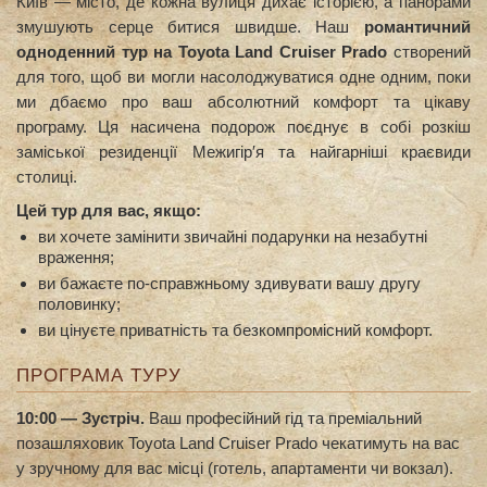
Київ — місто, де кожна вулиця дихає історією, а панорами
змушують серце битися швидше. Наш
романтичний
одноденний тур на Toyota Land Cruiser Prado
створений
для того, щоб ви могли насолоджуватися одне одним, поки
ми дбаємо про ваш абсолютний комфорт та цікаву
програму. Ця насичена подорож поєднує в собі розкіш
заміської резиденції Межигір′я та найгарніші краєвиди
столиці.
Цей тур для вас, якщо:
ви хочете замінити звичайні подарунки на незабутні
враження;
ви бажаєте по-справжньому здивувати вашу другу
половинку;
ви цінуєте приватність та безкомпромісний комфорт.
ПРОГРАМА ТУРУ
10:00 — Зустріч.
Ваш професійний гід та преміальний
позашляховик Toyota Land Cruiser Prado чекатимуть на вас
у зручному для вас місці (готель, апартаменти чи вокзал).