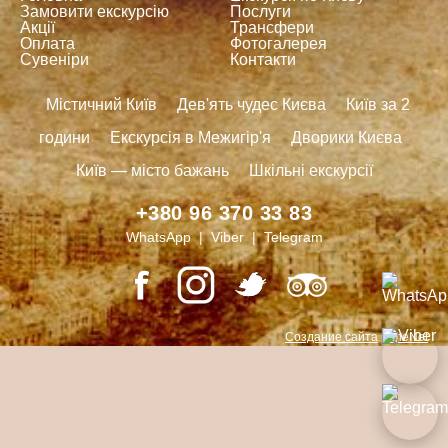
Замовити екскурсію
Послуги
Акції
Трансфери
Оплата
Фотогалерея
Сувеніри
Контакти
Містичний Київ
Дев'ять чудес Києва
Київ за 2
години
Екскурсія в Межигір'я
Дворики Києва
Київ — місто бажань
Шкільні екскурсії
+380 96 370 33 83
WhatsApp | Viber | Telegram
Создание сайта
LimeNet