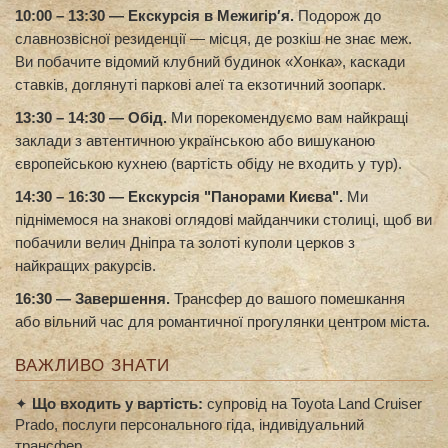
10:00 – 13:30 — Екскурсія в Межигір′я.
Подорож до
славнозвісної резиденції — місця, де розкіш не знає меж.
Ви побачите відомий клубний будинок «Хонка», каскади
ставків, доглянуті паркові алеї та екзотичний зоопарк.
13:30 – 14:30 — Обід.
Ми порекомендуємо вам найкращі
заклади з автентичною українською або вишуканою
європейською кухнею
(вартість обіду не входить у тур)
.
14:30 – 16:30 — Екскурсія "Панорами Києва".
Ми
піднімемося на знакові оглядові майданчики столиці, щоб ви
побачили велич Дніпра та золоті куполи церков з
найкращих ракурсів.
16:30 — Завершення.
Трансфер до вашого помешкання
або вільний час для романтичної прогулянки центром міста.
ВАЖЛИВО ЗНАТИ
✦
Що входить у вартість:
супровід на Toyota Land Cruiser
Prado, послуги персонального гіда, індивідуальний
трансфер.