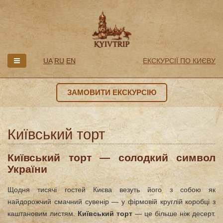
UA
RU
EN
ЕКСКУРСІЇ ПО КИЄВУ
ЗАМОВИТИ ЕКСКУРСІЮ
Київський торт
Київський торт — солодкий символ
України
Щодня тисячі гостей Києва везуть його з собою як
найдорожчий смачний сувенір — у фірмовій круглій коробці з
каштановим листям.
Київський торт
— це більше ніж десерт.