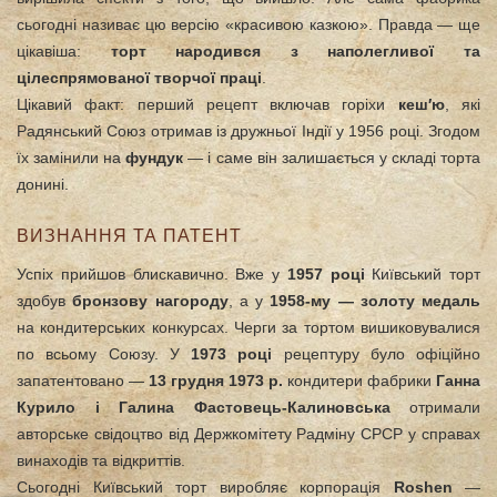
сьогодні називає цю версію «красивою казкою». Правда — ще
цікавіша:
торт народився з наполегливої та
цілеспрямованої творчої праці
.
Цікавий факт: перший рецепт включав горіхи
кеш′ю
, які
Радянський Союз отримав із дружньої Індії у 1956 році. Згодом
їх замінили на
фундук
— і саме він залишається у складі торта
донині.
ВИЗНАННЯ ТА ПАТЕНТ
Успіх прийшов блискавично. Вже у
1957 році
Київський торт
здобув
бронзову нагороду
, а у
1958-му — золоту медаль
на кондитерських конкурсах. Черги за тортом вишиковувалися
по всьому Союзу. У
1973 році
рецептуру було офіційно
запатентовано —
13 грудня 1973 р.
кондитери фабрики
Ганна
Курило і Галина Фастовець-Калиновська
отримали
авторське свідоцтво від Держкомітету Радміну СРСР у справах
винаходів та відкриттів.
Сьогодні Київський торт виробляє корпорація
Roshen
—