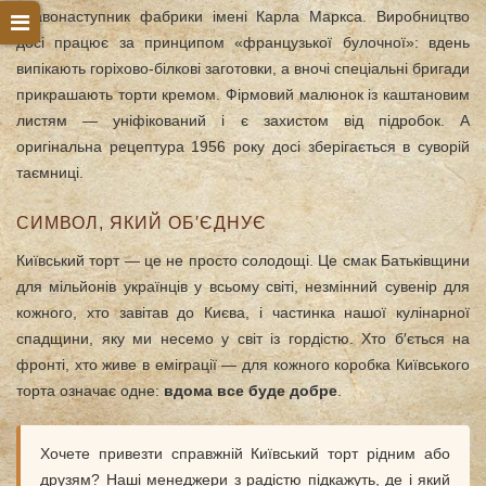
правонаступник фабрики імені Карла Маркса. Виробництво
досі працює за принципом «французької булочної»: вдень
випікають горіхово-білкові заготовки, а вночі спеціальні бригади
прикрашають торти кремом. Фірмовий малюнок із каштановим
листям — уніфікований і є захистом від підробок. А
оригінальна рецептура 1956 року досі зберігається в суворій
таємниці.
СИМВОЛ, ЯКИЙ ОБ′ЄДНУЄ
Київський торт — це не просто солодощі. Це смак Батьківщини
для мільйонів українців у всьому світі, незмінний сувенір для
кожного, хто завітав до Києва, і частинка нашої кулінарної
спадщини, яку ми несемо у світ із гордістю. Хто б′ється на
фронті, хто живе в еміграції — для кожного коробка Київського
торта означає одне:
вдома все буде добре
.
Хочете привезти справжній Київський торт рідним або
друзям? Наші менеджери з радістю підкажуть, де і який