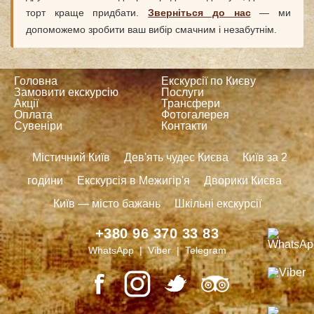
торт краще придбати.
Зверніться до нас
— ми
допоможемо зробити ваш вибір смачним і незабутнім.
Головна
Екскурсії по Києву
Замовити екскурсію
Послуги
Акції
Трансфери
Оплата
Фотогалерея
Сувеніри
Контакти
Містичний Київ
Дев'ять чудес Києва
Київ за 2
години
Екскурсія в Межигір'я
Дворики Києва
Київ — місто бажань
Шкільні екскурсії
+380 96 370 33 83
WhatsApp | Viber | Telegram