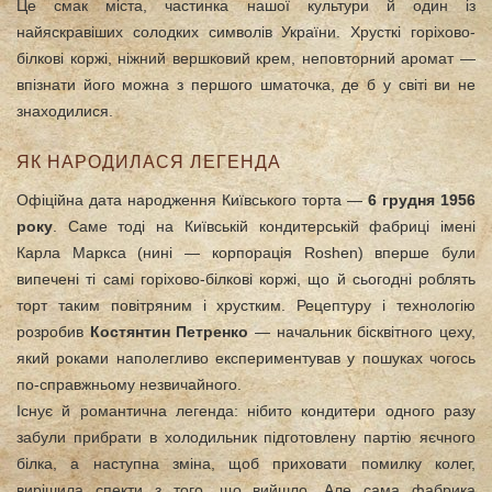
Це смак міста, частинка нашої культури й один із
найяскравіших солодких символів України. Хрусткі горіхово-
білкові коржі, ніжний вершковий крем, неповторний аромат —
впізнати його можна з першого шматочка, де б у світі ви не
знаходилися.
ЯК НАРОДИЛАСЯ ЛЕГЕНДА
Офіційна дата народження Київського торта —
6 грудня 1956
року
. Саме тоді на Київській кондитерській фабриці імені
Карла Маркса (нині — корпорація Roshen) вперше були
випечені ті самі горіхово-білкові коржі, що й сьогодні роблять
торт таким повітряним і хрустким. Рецептуру і технологію
розробив
Костянтин Петренко
— начальник бісквітного цеху,
який роками наполегливо експериментував у пошуках чогось
по-справжньому незвичайного.
Існує й романтична легенда: нібито кондитери одного разу
забули прибрати в холодильник підготовлену партію яєчного
білка, а наступна зміна, щоб приховати помилку колег,
вирішила спекти з того, що вийшло. Але сама фабрика