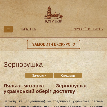
UA
RU
EN
ЕКСКУРСІЇ ПО КИЄВУ
ЗАМОВИТИ ЕКСКУРСІЮ
Зерновушка
Замовити
Сплатити
Лялька-мотанка Зерновушка —
український оберіг достатку
Зерновушка (Крупеничка) — традиційна українська лялька-
мотанка, один із найдавніших народних оберегів. За народним