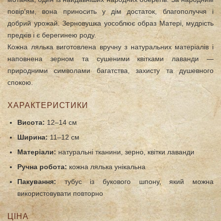
повір′ям, вона приносить у дім достаток, благополуччя і
добрий урожай. Зерновушка уособлює образ Матері, мудрість
предків і є берегинею роду.
Кожна лялька виготовлена вручну з натуральних матеріалів і
наповнена зерном та сушеними квітками лаванди —
природними символами багатства, захисту та душевного
спокою.
ХАРАКТЕРИСТИКИ
Висота:
12–14 см
Ширина:
11–12 см
Матеріали:
натуральні тканини, зерно, квітки лаванди
Ручна робота:
кожна лялька унікальна
Пакування:
тубус із букового шпону, який можна
використовувати повторно
ЦІНА