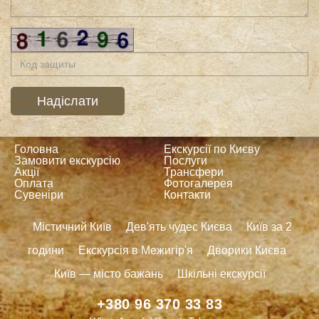
Головна
Екскурсії по Києву
Замовити екскурсію
Послуги
Акції
Трансфери
Оплата
Фотогалерея
Сувеніри
Контакти
Містичний Київ
Дев'ять чудес Києва
Київ за 2
години
Екскурсія в Межигір'я
Дворики Києва
Київ — місто бажань
Шкільні екскурсії
+380 96 370 33 83