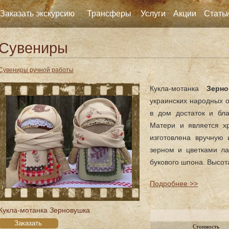
Заказать экскурсию
Трансферы
Услуги
Акции
Стать
Сувениры
Сувениры ручной работы
Кукла-мотанка
Зерно
украинских народных о
в дом достаток и бла
Матери и является х
изготовлена вручную 
зерном и цветками ла
букового шпона. Высот
Подробнее >>
Кукла-мотанка Зерновушка
Заказать
Стоимость