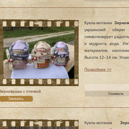
Кукла-мотанка
Зернов
украинский оберег
символизирует радость
и мудрость рода. Из
материалов, наполн
Высота 12–14 см. Упак
Подробнее >>
Зерновушка с птичкой
Стоимость
Заказать
Кукла-мотанка
Зе