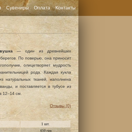
и
Сувениры
Оплата
Контакты
вушка
— один из древнейших
берегов. По поверью, она приносит
гополучие, олицетворяет мудрость
ранительницей рода. Каждая кукла
из натуральных тканей, наполнена
ванды, и поставляется в тубусе из
а 12–14 см.
Отзывы (0)
1 шт.
650 грн