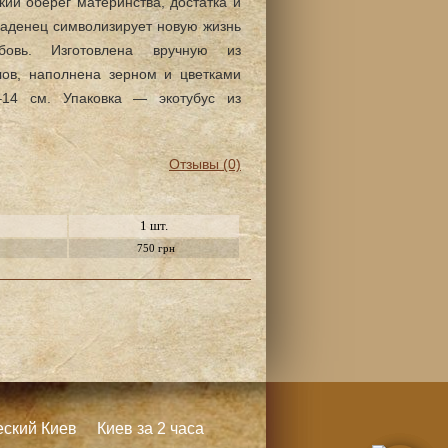
ий оберег материнства, достатка и
аденец символизирует новую жизнь
овь. Изготовлена вручную из
лов, наполнена зерном и цветками
–14 см. Упаковка — экотубус из
Отзывы (0)
1 шт.
750 грн
еский Киев
Киев за 2 часа