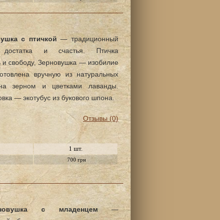
ушка с птичкой
— традиционный
 достатка и счастья. Птичка
 и свободу, Зерновушка — изобилие
готовлена вручную из натуральных
ена зерном и цветками лаванды.
овка — экотубус из букового шпона.
Отзывы (0)
1 шт.
700 грн
рновушка с младенцем
—