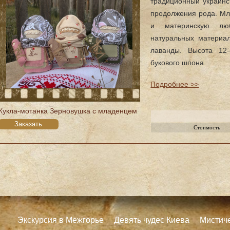
традиционный украинск
продолжения рода. Мл
и материнскую люб
натуральных материа
лаванды. Высота 12
букового шпона.
Подробнее >>
Кукла-мотанка Зерновушка с младенцем
Заказать
Стоимость
Экскурсия в Межгорье
Девять чудес Киева
Мистич